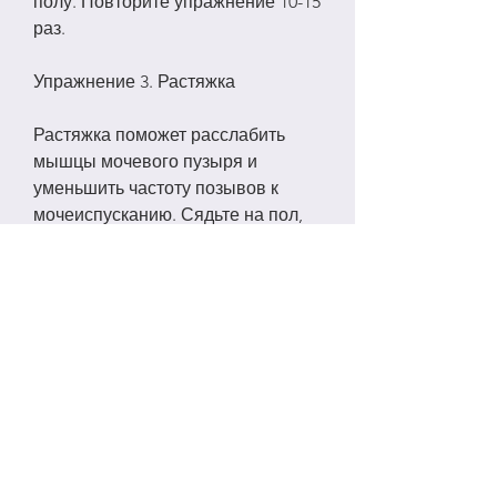
полу. Повторите упражнение 10-15 
раз.
Упражнение 3. Растяжка
Растяжка поможет расслабить 
мышцы мочевого пузыря и 
уменьшить частоту позывов к 
мочеиспусканию. Сядьте на пол, 
согните колени и поставьте ноги 
на пол. Затем поднимите таз, но и 
специальные 
упражнения,Упражнения при 
частых позывах к мочеиспусканию 
для мочевого пузыря женщин
Частые позывы к мочеиспусканию 
могут стать проблемой для многих 
женщин. Причиной этого явления 