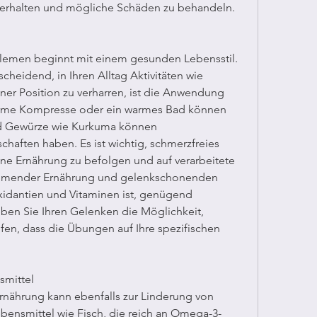
 erhalten und mögliche Schäden zu behandeln.
lemen beginnt mit einem gesunden Lebensstil. 
eidend, in Ihren Alltag Aktivitäten wie 
iner Position zu verharren, ist die Anwendung 
arme Kompresse oder ein warmes Bad können 
d Gewürze wie Kurkuma können 
ften haben. Es ist wichtig, schmerzfreies 
e Ernährung zu befolgen und auf verarbeitete 
mmender Ernährung und gelenkschonenden 
ioxidantien und Vitaminen ist, genügend 
en Sie Ihren Gelenken die Möglichkeit, 
en, dass die Übungen auf Ihre spezifischen 
mittel
hrung kann ebenfalls zur Linderung von 
ensmittel wie Fisch, die reich an Omega-3-