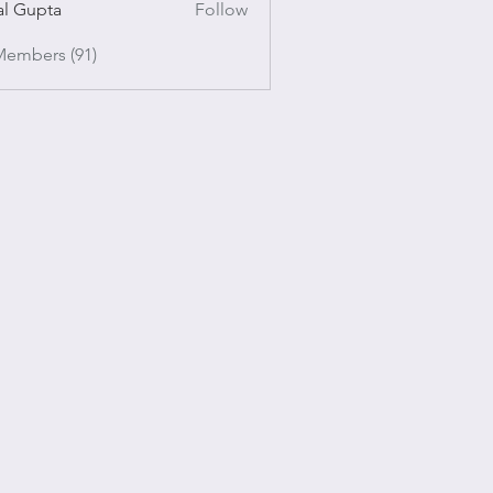
al Gupta
Follow
pta
Members (91)