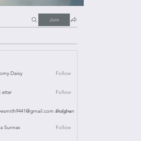
Join
omy Daisy
Follow
Daisy
j attar
Follow
r
vesmith9441@gmail.com ahaghan
Follow
ith9441@gmail.com ahaghan
a Sunnas
Follow
nnas