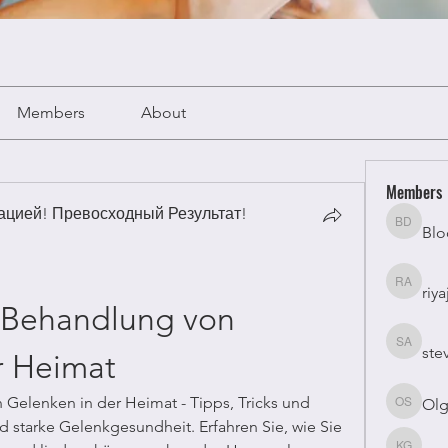
Members
About
Members
цией! Превосходный Результат!
Blo
Bloomy 
riya
riyaj atta
 Behandlung von 
ste
stevesm
r Heimat
Gelenken in der Heimat - Tipps, Tricks und 
Olg
Olga Su
 starke Gelenkgesundheit. Erfahren Sie, wie Sie 