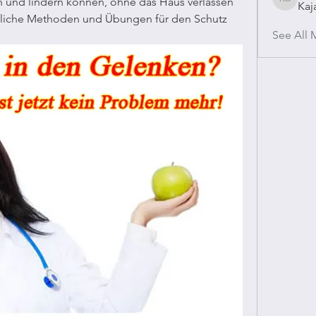
nd lindern können, ohne das Haus verlassen 
Kaj
Kajal Gu
rliche Methoden und Übungen für den Schutz 
See All 
.