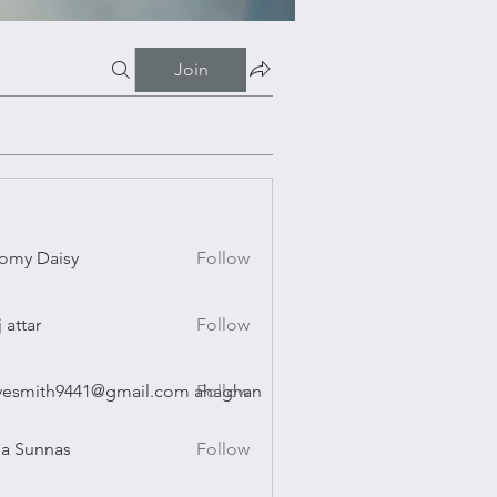
Join
omy Daisy
Follow
Daisy
j attar
Follow
r
vesmith9441@gmail.com ahaghan
Follow
ith9441@gmail.com ahaghan
a Sunnas
Follow
nnas