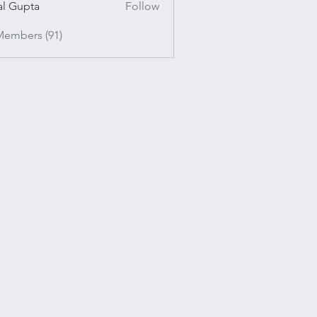
al Gupta
Follow
pta
Members (91)