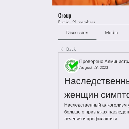
Group
Public
·
91 members
Discussion
Media
Back
Проверено Администра
August 29, 2023
Наследственны
женщин симпт
Наследственный алкоголизм у
больше о признаках наследств
лечения и профилактики.