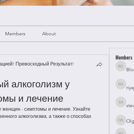
Members
About
Members
цией! Превосходный Результат!
Blo
Bloomy 
й алкоголизм у 
riya
riyaj atta
омы и лечение
ste
stevesm
 женщин - симптомы и лечение. Узнайте 
енного алкоголизма, а также о способах 
Olg
Olga Su