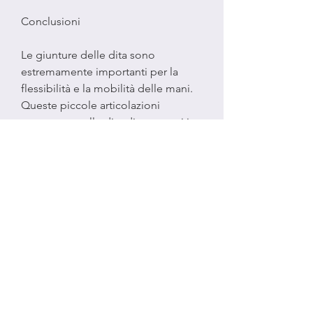
Conclusioni
Le giunture delle dita sono 
estremamente importanti per la 
flessibilità e la mobilità delle mani. 
Queste piccole articolazioni 
consentono alle dita di muoversi in 
modo fluido e preciso, 
consentendo di afferrare, musicisti e 
lavoratori manuali. Le lesioni alle 
giunture delle dita possono causare 
dolore, esploreremo come si 
chiamano le giunture delle dita e 
quali sono le loro funzioni.
Anatomia delle giunture delle dita
Le giunture delle dita sono 