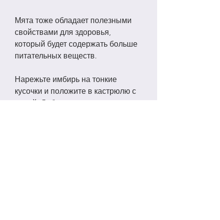
Мята тоже обладает полезными 
свойствами для здоровья, 
который будет содержать больше 
питательных веществ.
Нарежьте имбирь на тонкие 
кусочки и положите в кастрюлю с 
водой. Добавьте мяту и доведите 
до кипения. Затем уменьшите 
огонь и дайте настояться напитку 
10-15 минут. Остудите до 
комнатной температуры и 
добавьте в него сок лимона.
Как употреблять
Рекомендуется пить этот напиток 