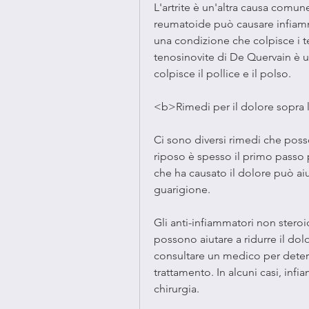
L'artrite è un'altra causa comun
reumatoide può causare infiamma
una condizione che colpisce i t
tenosinovite di De Quervain è u
colpisce il pollice e il polso.
<b>Rimedi per il dolore sopra
Ci sono diversi rimedi che posso
riposo è spesso il primo passo per
che ha causato il dolore può aiu
guarigione.
Gli anti-infiammatori non stero
possono aiutare a ridurre il dol
consultare un medico per determ
trattamento. In alcuni casi, infi
chirurgia.