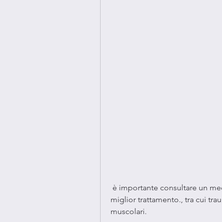
 è importante consultare un medico per determinare la causa del dolore e il 
miglior trattamento., tra cui trau
muscolari.