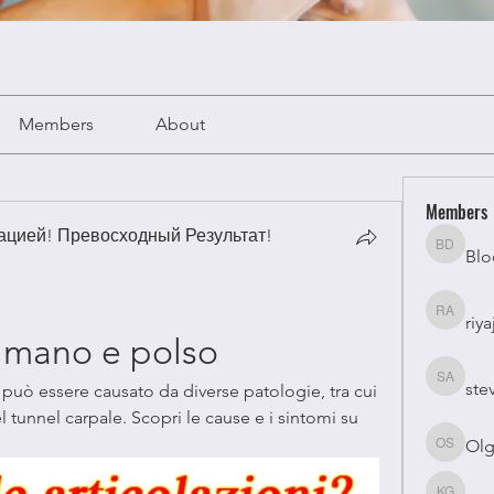
Members
About
Members
цией! Превосходный Результат!
Blo
Bloomy 
riya
riyaj atta
a mano e polso
ste
stevesm
può essere causato da diverse patologie, tra cui 
l tunnel carpale. Scopri le cause e i sintomi su 
Olg
Olga Su