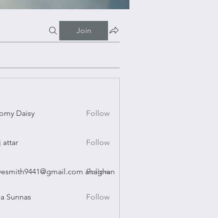
Join
omy Daisy
Follow
Daisy
j attar
Follow
r
vesmith9441@gmail.com ahaghan
Follow
ith9441@gmail.com ahaghan
a Sunnas
Follow
nnas