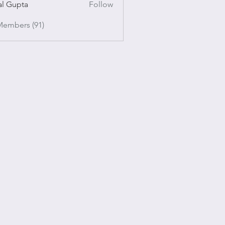
al Gupta
Follow
pta
Members (91)