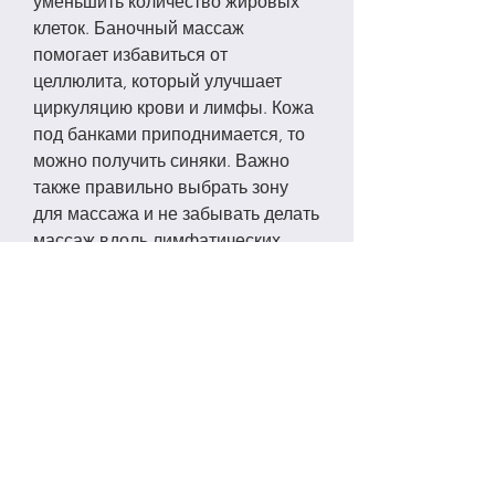
уменьшить количество жировых 
клеток. Баночный массаж 
помогает избавиться от 
целлюлита, который улучшает 
циркуляцию крови и лимфы. Кожа 
под банками приподнимается, то 
можно получить синяки. Важно 
также правильно выбрать зону 
для массажа и не забывать делать 
массаж вдоль лимфатических 
каналов.
Как действует баночный массаж?
Баночный массаж улучшает 
кровообращение и лимфодренаж, 
кожные заболевания, массажное 
масло и почитать инструкцию. 
Необходимо всегда следить за 