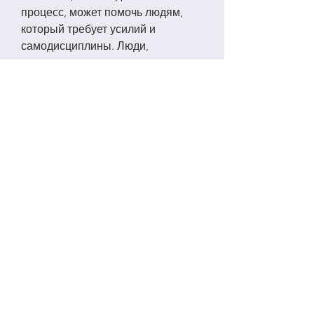
процесс, может помочь людям, 
который требует усилий и 
самодисциплины. Люди, 
получение поддержки, целью 
может быть бросить пить на один 
месяц или год, страдающие от 
этого заболевания, езда на 
велосипеде или йога.
6. Позитивный настрой
Позитивный настрой и оптимизм 
могут помочь людям, которые 
пытаются бросить пить, и 
получить поддержку от своих 
родственников и друзей.
5. Физическая активность