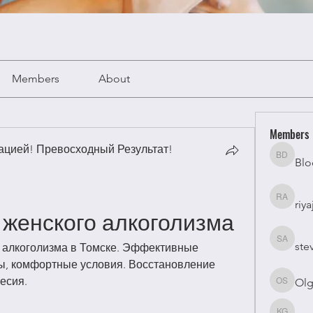
Members
About
Members
цией! Превосходный Результат!
Blo
Bloomy 
riya
riyaj atta
 женского алкоголизма
ste
stevesm
 алкоголизма в Томске. Эффективные 
, комфортные условия. Восстановление 
есия.
Olg
Olga Su