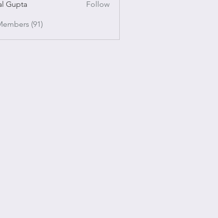
al Gupta
Follow
pta
Members (91)