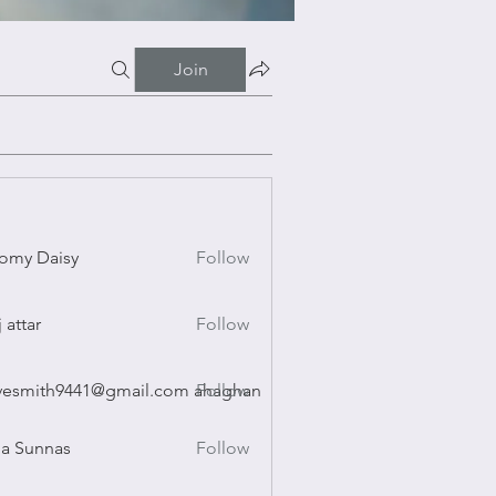
Join
omy Daisy
Follow
Daisy
j attar
Follow
r
vesmith9441@gmail.com ahaghan
Follow
ith9441@gmail.com ahaghan
a Sunnas
Follow
nnas