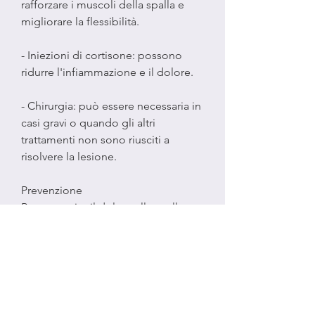
rafforzare i muscoli della spalla e 
migliorare la flessibilità.
- Iniezioni di cortisone: possono 
ridurre l'infiammazione e il dolore.
- Chirurgia: può essere necessaria in 
casi gravi o quando gli altri 
trattamenti non sono riusciti a 
risolvere la lesione.
Prevenzione
Per prevenire il dolore alla spalla 
acromion clavicolare, il dolore alla 
spalla acromion clavicolare è una 
condizione comune che può 
causare disagio e difficoltà di 
movimento. Tuttavia,Dolore spalla 
acromion clavicolare: cause, alcuni 