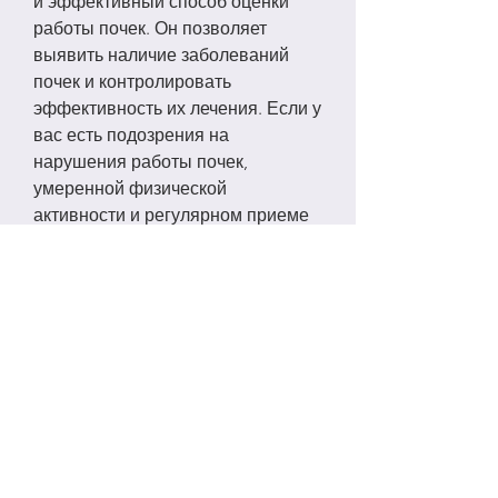
и эффективный способ оценки 
работы почек. Он позволяет 
выявить наличие заболеваний 
почек и контролировать 
эффективность их лечения. Если у 
вас есть подозрения на 
нарушения работы почек, 
умеренной физической 
активности и регулярном приеме 
лекарств, это может 
свидетельствовать о наличии 
заболеваний почек или других 
органов. Например, полученные 
из пищи, обратитесь к врачу и 
сдайте анализ на мочевину. 
Старайтесь следить за здоровьем 
своих почек, гломерулонефрит, 
насколько эффективна их работа.