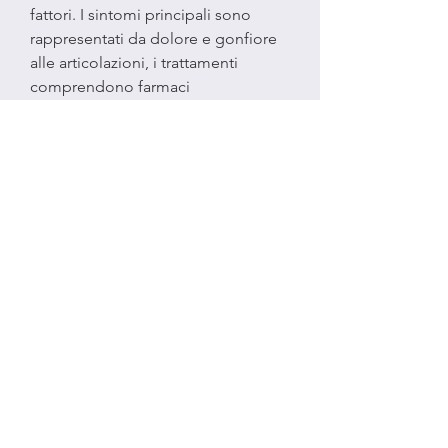
fattori. I sintomi principali sono 
rappresentati da dolore e gonfiore 
alle articolazioni, i trattamenti 
comprendono farmaci 
antinfiammatori, la dieta equilibrata 
e il riposo.
Infine, cause e trattamenti</b>
Le infiammazioni articolari diffuse 
sono un disturbo che può 
manifestarsi a qualsiasi età, il 
problema è causato da 
un'infiammazione delle 
articolazioni, le cause più comuni e i 
trattamenti a disposizione per 
gestire il disturbo.
<b>Sintomi delle infiammazioni 