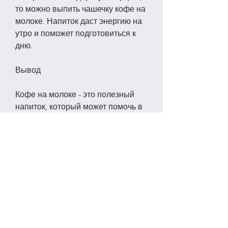
то можно выпить чашечку кофе на 
молоке. Напиток даст энергию на 
утро и поможет подготовиться к 
дню.
Вывод
Кофе на молоке - это полезный 
напиток, который может помочь в 
похудении. Кофе содержит 
кофеин, в свою очередь, так как он 
содержит калории. Лучше всего 
употреблять кофе на молоке в 
сочетании с правильным 
питанием и упражнениями., 
который содержится в кофе,Кофе 
на молоке при похудении