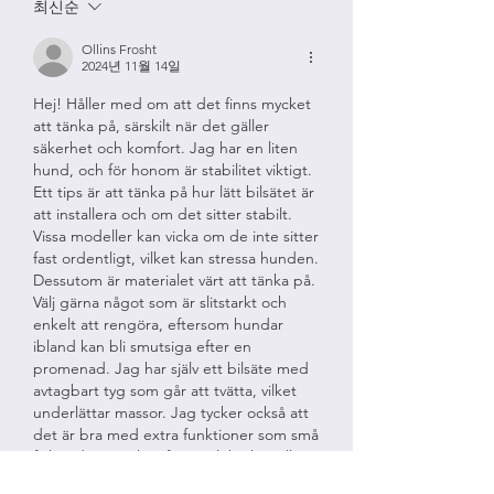
최신순
Ollins Frosht
2024년 11월 14일
Hej! Håller med om att det finns mycket 
att tänka på, särskilt när det gäller 
säkerhet och komfort. Jag har en liten 
hund, och för honom är stabilitet viktigt. 
Ett tips är att tänka på hur lätt bilsätet är 
att installera och om det sitter stabilt. 
Vissa modeller kan vicka om de inte sitter 
fast ordentligt, vilket kan stressa hunden. 
Dessutom är materialet värt att tänka på. 
Välj gärna något som är slitstarkt och 
enkelt att rengöra, eftersom hundar 
ibland kan bli smutsiga efter en 
promenad. Jag har själv ett bilsäte med 
avtagbart tyg som går att tvätta, vilket 
underlättar massor. Jag tycker också att 
det är bra med extra funktioner som små 
fickor där man kan förvara leksaker eller 
godsaker för längre resort