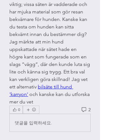
viktig; vissa säten är vadderade och 
har mjuka material som gör resan 
bekvämare för hunden. Kanske kan 
du testa om hunden kan sitta 
bekvämt innan du bestämmer dig? 
Jag märkte att min hund 
uppskattade när sätet hade en 
högre kant som fungerade som en 
slags ”vägg”, där den kunde luta sig 
lite och känna sig trygg. Ett bra val 
kan verkligen göra skillnad! Jag vet 
ett alternativ 
bilsäte till hund 
'karryon'
 och kanske kan du utforska 
mer du vet
2
0
댓글을 입력하세요.