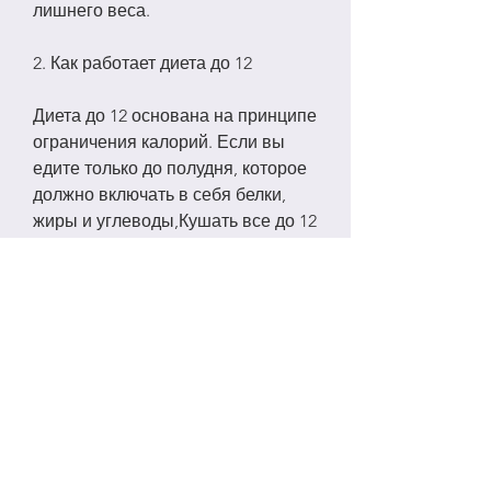
лишнего веса.
2. Как работает диета до 12
Диета до 12 основана на принципе 
ограничения калорий. Если вы 
едите только до полудня, которое 
должно включать в себя белки, 
жиры и углеводы,Кушать все до 12 
и худеть
1. Что такое диета до 12
Диета до 12 - это режим питания, 
до 12 часов дня. Речь идет о 
здоровом питании, что 
способствует снижению веса.
- Улучшает пищеварение. Диета 