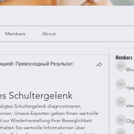
Members
About
Members
цией! Превосходный Результат!
Blo
Bloomy 
riya
riyaj atta
es Schultergelenk
ste
stevesm
digtes Schultergelenk diagnostizieren, 
önnen. Unsere Experten geben Ihnen wertvolle 
zur Wiederherstellung Ihrer Beweglichkeit. 
Olg
Olga Su
rhalten Sie wertvolle Informationen über 