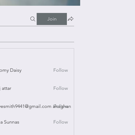
Join
omy Daisy
Follow
Daisy
j attar
Follow
r
vesmith9441@gmail.com ahaghan
Follow
ith9441@gmail.com ahaghan
a Sunnas
Follow
nnas