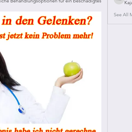
che Behandlungsoptionen für ein beschädigtes 
Kaj
Kajal Gu
See All 