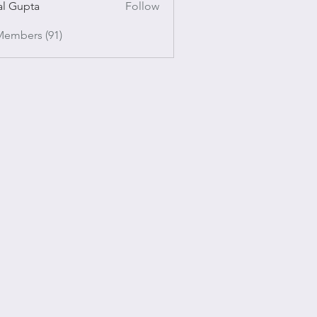
al Gupta
Follow
pta
Members (91)