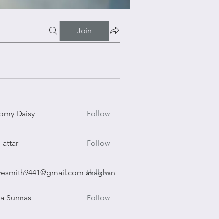
Join
omy Daisy
Follow
Daisy
j attar
Follow
r
vesmith9441@gmail.com ahaghan
Follow
ith9441@gmail.com ahaghan
a Sunnas
Follow
nnas