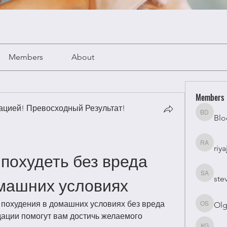
Members
About
Members
цией! Превосходный Результат!
Blo
Bloomy 
riya
riyaj atta
похудеть без вреда 
ste
stevesm
машних условиях
похудения в домашних условиях без вреда 
Olg
Olga Su
ации помогут вам достичь желаемого 