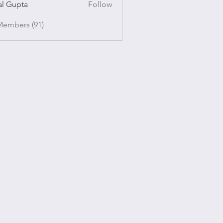
al Gupta
Follow
pta
Members (91)