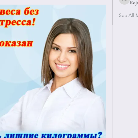
Kaj
Kajal Gu
See All 