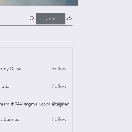
Join
omy Daisy
Follow
Daisy
j attar
Follow
r
vesmith9441@gmail.com ahaghan
Follow
ith9441@gmail.com ahaghan
a Sunnas
Follow
nnas