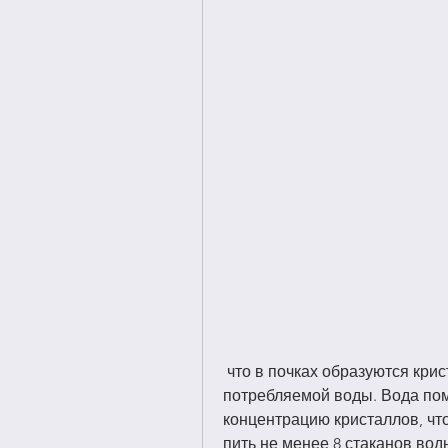
 что в почках образуются кристаллы, то следует увеличить количество 
потребляемой воды. Вода пом
концентрацию кристаллов, что
пить не менее 8 стаканов вод