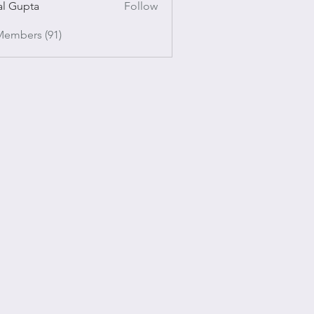
al Gupta
Follow
pta
Members (91)