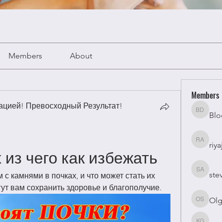
Members
About
Members
цией! Превосходный Результат!
Blo
Bloomy 
riya
riyaj atta
 из чего как избежать
ste
stevesm
 с камнями в почках, и что может стать их 
ут вам сохранить здоровье и благополучие.
Olg
Olga Su