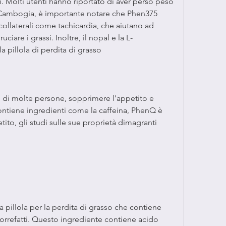
. Molti utenti hanno riportato di aver perso peso 
Cambogia, è importante notare che Phen375 
collaterali come tachicardia, che aiutano ad 
iare i grassi. Inoltre, il nopal e la L-
la pillola di perdita di grasso
o di molte persone, sopprimere l'appetito e 
Contiene ingredienti come la caffeina, PhenQ è 
to, gli studi sulle sue proprietà dimagranti 
pillola per la perdita di grasso che contiene 
 torrefatti. Questo ingrediente contiene acido 