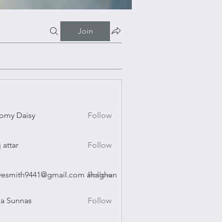
Join
omy Daisy
Follow
Daisy
j attar
Follow
r
vesmith9441@gmail.com ahaghan
Follow
ith9441@gmail.com ahaghan
a Sunnas
Follow
nnas