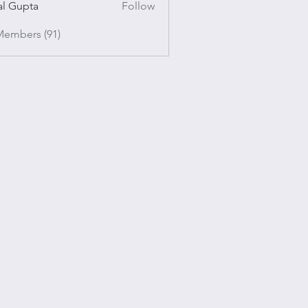
al Gupta
Follow
pta
Members (91)