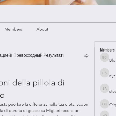
Members
About
Members
цией! Превосходный Результат!
Blo
Bloomy 
riya
riyaj atta
ni della pillola di 
ste
stevesm
so
usta può fare la differenza nella tua dieta. Scopri 
Olg
Olga Su
la di perdita di grasso su Migliori recensioni 